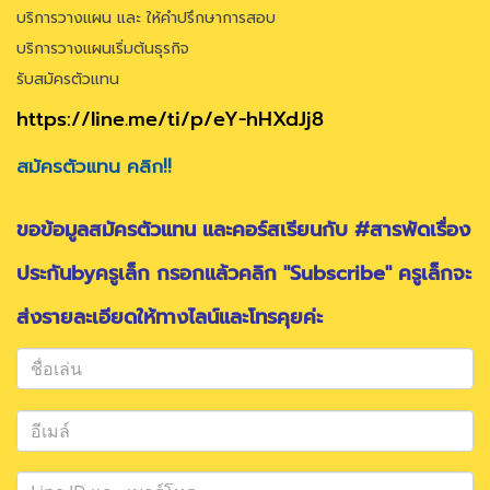
บริการวางแผน และ ให้คำปรึกษาการสอบ
บริการวางแผนเริ่มต้นธุรกิจ
รับสมัครตัวแทน
https://line.me/ti/p/eY-hHXdJj8
สมัครตัวแทน คลิก!!
ขอข้อมูลสมัครตัวแทน และคอร์สเรียนกับ #สารพัดเรื่อง
ประกันbyครูเล็ก กรอกแล้วคลิก "Subscribe" ครูเล็กจะ
ส่งรายละเอียดให้ทางไลน์และโทรคุยค่ะ