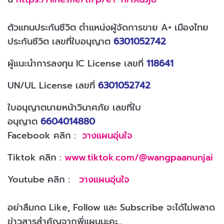
ตัวแทนประกันชีวิต ตำแหน่งผู้จัดการขาย A+ เมืองไทย
ประกันชีวิต เลขที่ใบอนุญาต
6301052742
ผู้แนะนำการลงทุน IC License เลขที่
118641
UN/UL License เลขที่
6301052742
ใบอนุญาตนายหน้าวินาศภัย เลขที่ใบ
อนุญาต
6604014880
Facebook คลิก :
วางแผนอุ่นใจ
Tiktok คลิก :
www.tiktok.com/@wangpaanunjai
Youtube คลิก :
วางแผนอุ่นใจ
อย่าลืมกด Like, Follow และ Subscribe จะได้ไม่พลาด
ข่าวสารสำคัญจากพี่แผนนะคะ...