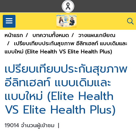
หน้าแรก
บทความทั้งหมด
วางแผนเกษียณ
เปรียบเทียบประกันสุขภาพ อีลิทเฮลท์ แบบเดิมและ
แบบใหม่ (Elite Health VS Elite Health Plus)
เปรียบเทียบประกันสุขภาพ
อีลิทเฮลท์ แบบเดิมและ
แบบใหม่ (Elite Health
VS Elite Health Plus)
19014 จำนวนผู้เข้าชม
|