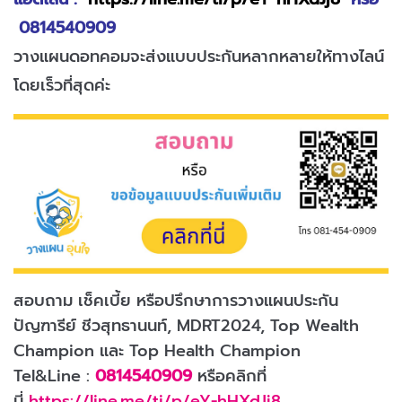
0814540909
วางแผนดอทคอมจะส่งแบบประกันหลากหลายให้ทางไลน์
โดยเร็วที่สุดค่ะ
สอบถาม เช็คเบี้ย หรือปรึกษาการวางแผนประกัน
ปัญฑารีย์ ชีวสุทธานนท์, MDRT2024, Top Wealth
Champion และ Top Health Champion
Tel&Line :
0814540909
หรือคลิกที่
นี่
https://line.me/ti/p/eY-hHXdJj8