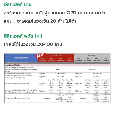
อีลิทเฮลท์ เดิม
จะต้องเคลมในประกันผู้ป่วยนอก OPD (หมายความว่า
แผน 1 จะเคลมในวงเงิน 20 ล้านไม่ได้)
อีลิทเฮลท์ พลัส ใหม่
เคลมได้ในวงเงิน 20-100 ล้าน