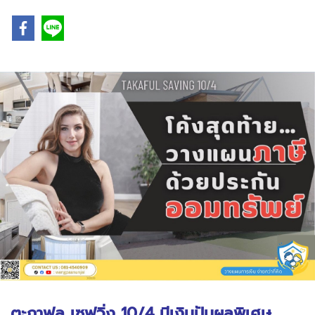
ตะกาฟุล เซฟวิ่ง 10/4 มีเงินปันผลพิเศษ