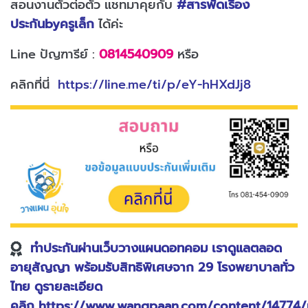
สอนงานตัวต่อตัว แชทมาคุยกับ
#สารพัดเรื่อง
ประกันbyครูเล็ก
ได้ค่ะ
Line ปัญฑารีย์ :
0814540909
หรือ
คลิกที่นี่
https://line.me/ti/p/eY-hHXdJj8
ทำประกันผ่านเว็บวางแผนดอทคอม เราดูแลตลอด
อายุสัญญา พร้อมรับสิทธิพิเศษจาก 29 โรงพยาบาลทั่ว
ไทย ดูรายละเอียด
คลิก
https://www.wangpaan.com/content/14774