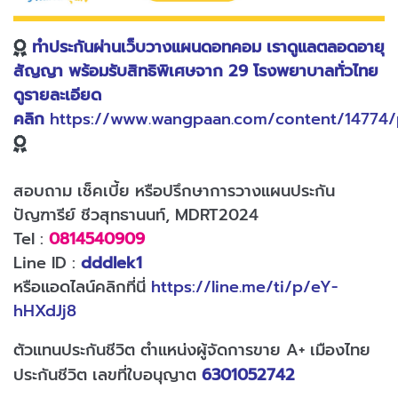
ทำประกันผ่านเว็บวางแผนดอทคอม เราดูแลตลอดอายุ
สัญญา พร้อมรับสิทธิพิเศษจาก 29 โรงพยาบาลทั่วไทย
ดูรายละเอียด
คลิก
https://www.wangpaan.com/content/14774
สอบถาม เช็คเบี้ย หรือปรึกษาการวางแผนประกัน
ปัญฑารีย์ ชีวสุทธานนท์, MDRT2024
Tel :
0814540909
Line ID :
dddlek1
หรือแอดไลน์คลิกที่นี่
https://line.me/ti/p/eY-
hHXdJj8
ตัวแทนประกันชีวิต ตำแหน่งผู้จัดการขาย A+ เมืองไทย
ประกันชีวิต เลขที่ใบอนุญาต
6301052742