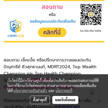
สอบถาม เช็คเบี้ย หรือปรึกษาการวางแผนประกัน
ปัญฑารีย์ ชีวสุทธานนท์, MDRT2024, Top Wealth
Champion และ Top Health Champion
Tel&Line :
0814540909
หรือคลิกที่
เว็บไซต์นี้มีการใช้งานคุกกี้ เพื่อเพิ่มประสิทธิภาพและประสบการณ์ที่ดี
ในการใช้งานเว็บไซต์ของท่าน ท่านสามารถอ่านรายละเอียดเพิ่มเติม
นี่
https://line.me/ti/p/eY-hHXdJj8
ได้ที่
นโยบายความเป็นส่วนตัว
และ
นโยบายคุกกี้
ตัวแทนประกันชีวิต ตำแหน่งผู้จัดการขาย A+ เมืองไทย
ตั้งค่าคุกกี้
ยอมรับทั้งหมด
ประกันชีวิต เลขที่ใบอนุญาต
6301052742