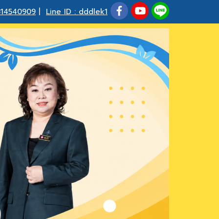
814540909
|
Line ID : dddlek1