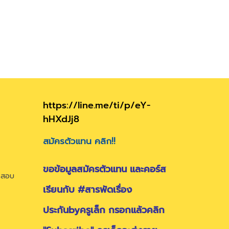
https://line.me/ti/p/eY-
hHXdJj8
สมัครตัวแทน คลิก!!
ขอข้อมูลสมัครตัวแทน และคอร์ส
ารสอบ
เรียนกับ #สารพัดเรื่อง
ประกันbyครูเล็ก กรอกแล้วคลิก