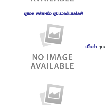
ยูแอล พลัสหรือ ยูนิเเวอร์แซลไลฟ์
เบี้ยต่ำ
ทุนค