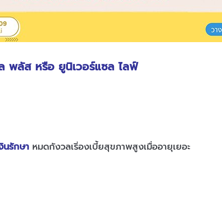
 พลัส หรือ ยูนิเวอร์แซล ไลฟ์
งินรักษา
หมดกังวลเริ่องเบี้ยสุขภาพสูงเมื่ออายุเยอะ