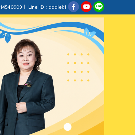
814540909
|
Line ID : dddlek1