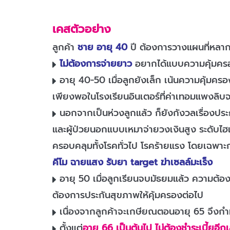
เคสตัวอย่าง
ลูกค้า
ชาย อายุ 40
ปี ต้องการวางแผนที่หลาก
ไม่ต้องการจ่ายยาว
อยากได้แบบความคุ้มครองย
อายุ 40-50 เมื่อลูกยังเล็ก เน้นความคุ้มคร
เพียงพอในโรงเรียนอินเตอร์ที่ค่าเทอมแพงลิบ
นอกจากเป็นห่วงลูกแล้ว ก็ยังกังวลเรื่องป
และผู้ป่วยนอกแบบเหมาจ่ายวงเงินสูง ระดับไฮเอ
ครอบคลุมทั้งโรคทั่วไป โรคร้ายแรง โดยเฉพาะก
คีโม ฉายแสง รับยา target ฆ่าเซลล์มะเร็ง
อายุ 50 เมื่อลูกเรียนจบมัธยมแล้ว ความต้อ
ต้องการประกันสุขภาพให้คุ้มครองต่อไป
เนื่องจากลูกค้าจะเกษียณตอนอายุ 65 จึงกำ
ตั้งแต่
อายุ 66 เป็นต้นไป ไม่ต้องชำระเบี้ยอีก