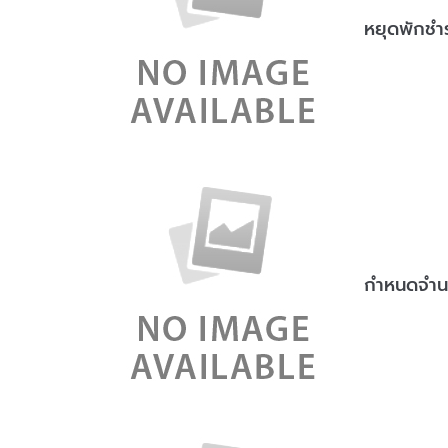
หยุดพักชำระ
กำหนดจำนวนป