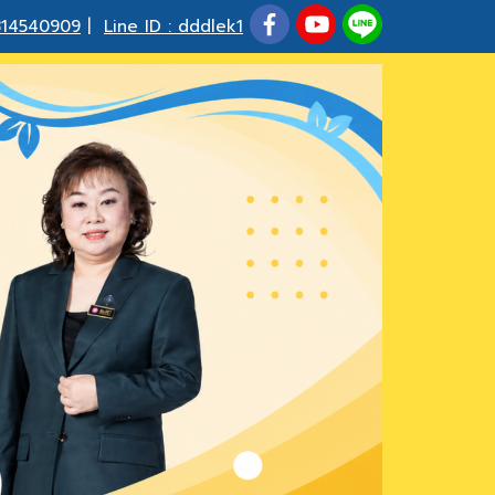
814540909
|
Line ID : dddlek1