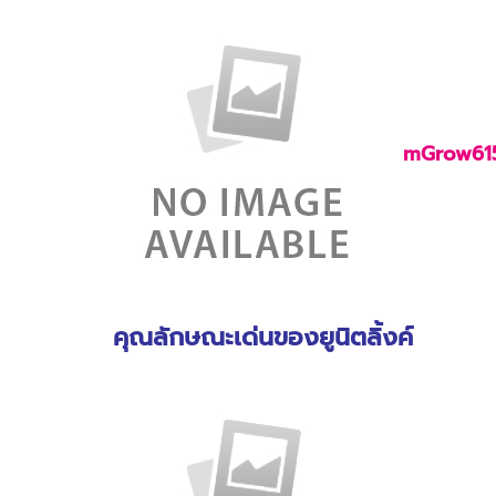
mGrow61
คุณลักษณะเด่นของยูนิตลิ้งค์