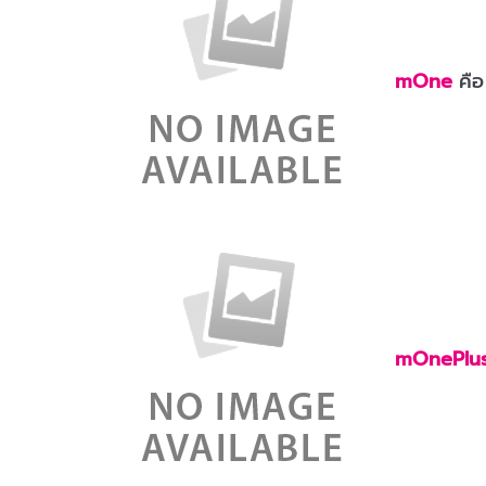
mOne
คือ
mOnePlu