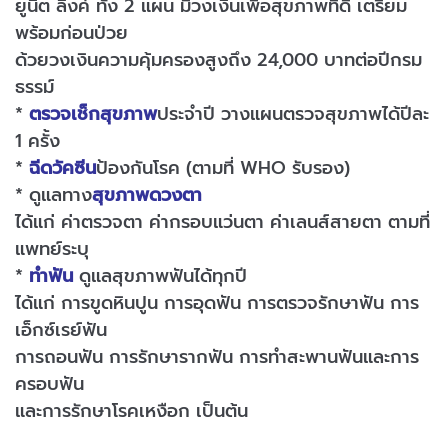
ยูนิต ลิ้งค์ ทั้ง 2 แผน มีวงเงินเพื่อสุขภาพที่ดี เตรียม
พร้อมก่อนป่วย
ด้วยวงเงินความคุ้มครองสูงถึง 24,000 บาทต่อปีกรม
ธรรม์
*
ตรวจเช็กสุขภาพ
ประจำปี วางแผนตรวจสุขภาพได้ปีละ
1 ครั้ง
*
ฉีดวัคซีน
ป้องกันโรค (ตามที่ WHO รับรอง)
* ดูแลทาง
สุขภาพดวงตา
ได้แก่ ค่าตรวจตา ค่ากรอบแว่นตา ค่าเลนส์สายตา ตามที่
แพทย์ระบุ
*
ทำฟัน
ดูแลสุขภาพฟันได้ทุกปี
ได้แก่ การขูดหินปูน การอุดฟัน การตรวจรักษาฟัน การ
เอ็กซ์เรย์ฟัน
การถอนฟัน การรักษารากฟัน การทำสะพานฟันและการ
ครอบฟัน
และการรักษาโรคเหงือก เป็นต้น