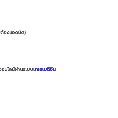
่ต้องแอดมิต)
อนไลน์ผ่านระบบ
เทเลเมดิซีน