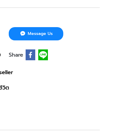
Message Us
บ
Share
seller
ีวิต