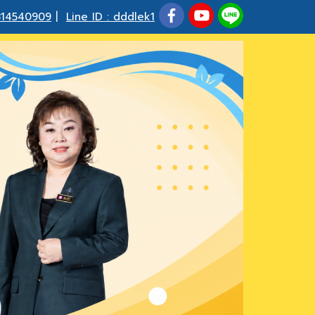
814540909
|
Line ID : dddlek1