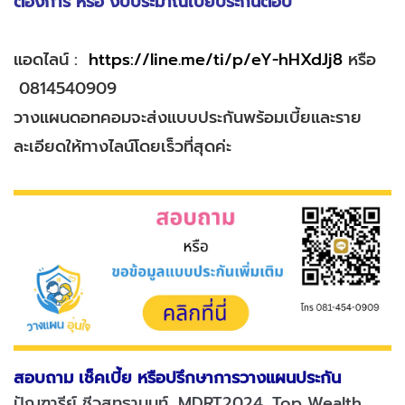
ต้องการ หรือ งบประมาณเบี้ยประกันต่อปี
แอดไลน์ :
https://line.me/ti/p/eY-hHXdJj8
หรือ
0814540909
วางแผนดอทคอมจะส่งแบบประกันพร้อมเบี้ยและราย
ละเอียดให้ทางไลน์โดยเร็วที่สุดค่ะ
สอบถาม เช็คเบี้ย หรือปรึกษาการวางแผนประกัน
ปัญฑารีย์ ชีวสุทธานนท์, MDRT2024, Top Wealth