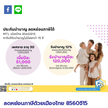
ลดหย่อนภาษีด้วยเมืองไทย 8560จี15