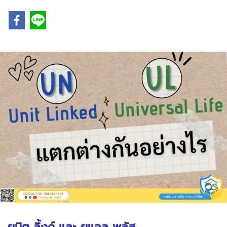
ยูนิต ลิ้งค์ และ ยูแอล พลัส