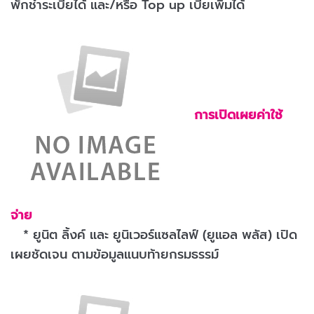
พักชำระเบี้ยได้ และ/หรือ Top up เบี้ยเพิ่มได้
การเปิดเผยค่าใช้
จ่าย
* ยูนิต ลิ้งค์ และ
ยูนิเวอร์แซลไลฟ์ (ยูแอล พลัส) เปิด
เผยชัดเจน ตามข้อมูลแนบท้ายกรมธรรม์