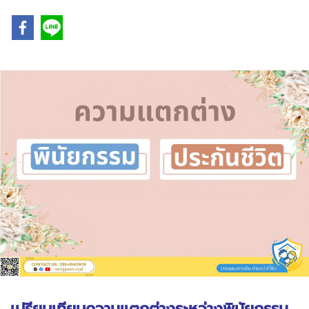
เปรียบเทียบความแตกต่างระหว่างพินัยกรรม